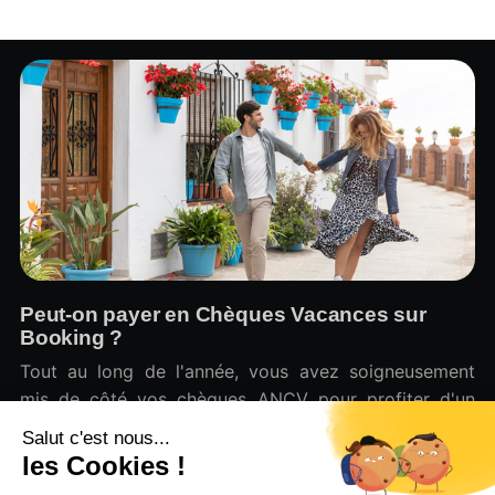
Peut-on payer en Chèques Vacances sur
Booking ?
Tout au long de l'année, vous avez soigneusement
mis de côté vos chèques ANCV pour profiter d'un
repos bien mérité.
Julien Derville
7 août 2026
•
6 min read