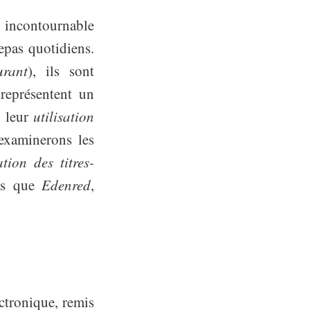
 incontournable
epas quotidiens.
urant
), ils sont
représentent un
, leur
utilisation
 examinerons les
ation des titres-
els que
Edenred
,
ctronique, remis