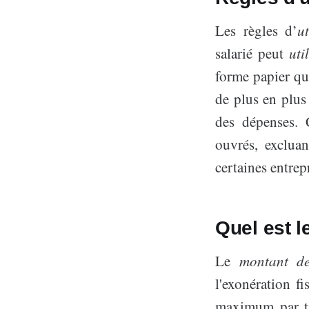
Les règles d’
ut
salarié peut
uti
forme papier q
de plus en plus 
des dépenses. 
ouvrés, exclua
certaines entrepr
Quel est l
Le
montant des
l'exonération f
maximum par ti