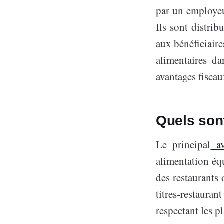
par un employeur
Ils sont distri
aux bénéficiair
alimentaires d
avantages fiscau
Quels sont
Le principal
av
alimentation équ
des restaurants
titres-restaura
respectant les p