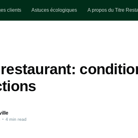
s clients
Astuces écologiques
A propos du Titre Rest
 restaurant: conditio
ctions
ille
4
•
4 min read