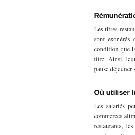
Rémunératio
Les titres-resta
sont exonérés 
condition que 
titre. Ainsi, le
pause déjeuner s
Où utiliser l
Les salariés p
commerces alime
restaurants, le