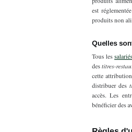
produits alime
est réglementée
produits non ali
Quelles sont
Tous les
salarié
des
titres-resta
cette attributi
distribuer des
t
accès. Les ent
bénéficier des a
Règles d'u