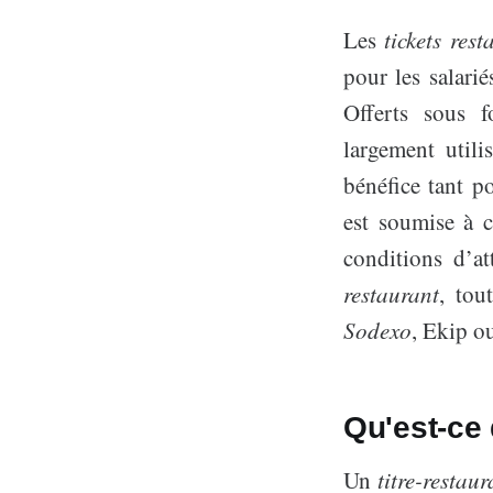
Les
tickets rest
pour les salari
Offerts sous f
largement util
bénéfice tant p
est soumise à c
conditions d’att
restaurant
, tou
Sodexo
, Ekip o
Qu'est-ce 
Un
titre-restaur