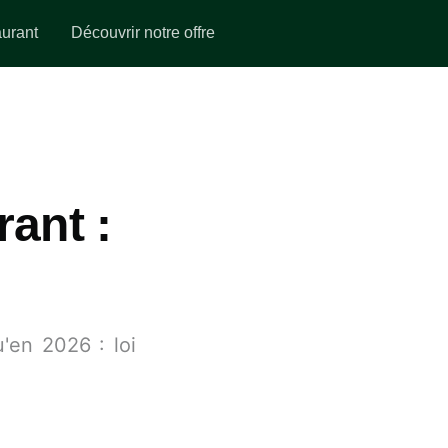
aurant
Découvrir notre offre
rant :
u'en 2026 : loi