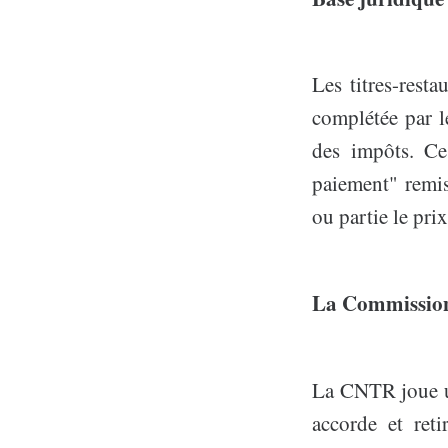
Les titres-rest
complétée par l
des impôts. Ce 
paiement" remis
ou partie le pri
La Commission
La CNTR joue un
accorde et reti