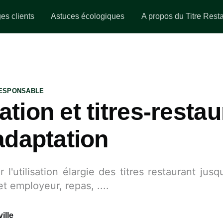
s clients
Astuces écologiques
A propos du Titre Rest
ESPONSABLE
ation et titres-restau
 adaptation
r l'utilisation élargie des titres restaurant jusq
et employeur, repas, ....
ille