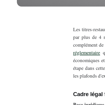
Les titres-resta
par plus de 4 m
complément de s
réglementaire
qu
économiques et
étape dans cette
les plafonds d'e
Cadre légal 
Base juridique 